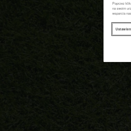
Poprzez klik
na swoim urz
wsparcia na
Ustawien