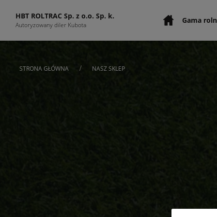
HBT ROLTRAC Sp. z o.o. Sp. k.
Gama roln
Autoryzowany diler Kubota
/
STRONA GŁÓWNA
NASZ SKLEP