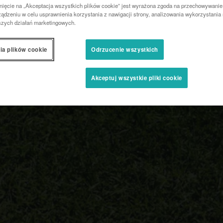
nięcie na „Akceptacja wszystkich plików cookie” jest wyrażona zgoda na przechowywanie
ądzeniu w celu usprawnienia korzystania z nawigacji strony, analizowania wykorzystania 
szych działań marketingowych.
ia plików cookie
Odrzucenie wszystkich
Akceptuj wszystkie pliki cookie