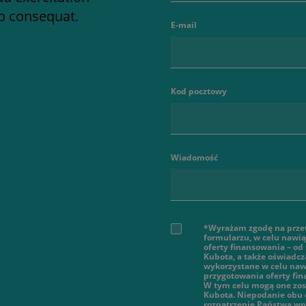
do consequat.
E-mail
Kod pocztowy
Wiadomość
*Wyrażam zgodę na prze
formularzu, w celu nawi
oferty finansowania – od
Kubota, a także oświadcz
wykorzystane w celu nawi
przygotowania oferty fi
W tym celu mogą one zos
Kubota. Niepodanie obu 
rozpatrzenie Państwa wn