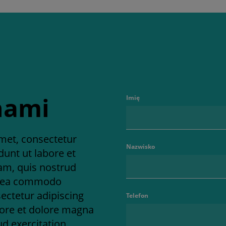
 nami
Imię
met, consectetur
Nazwisko
dunt ut labore et
am, quis nostrud
 ex ea commodo
ectetur adipiscing
Telefon
bore et dolore magna
d exercitation