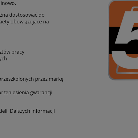
minowo.
można dostosować do
iety obowiązujące na
ztów pracy
ych
przeszkolonych przez markę
rzeniesienia gwarancji
li. Dalszych informacji