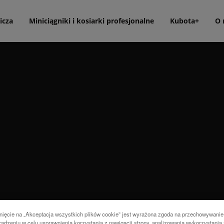
icza
Miniciągniki i kosiarki profesjonalne
Kubota+
O 
nięcie na „Akceptacja wszystkich plików cookie” jest wyrażona zgoda na przechowywanie
ądzeniu w celu usprawnienia korzystania z nawigacji strony, analizowania wykorzystania 