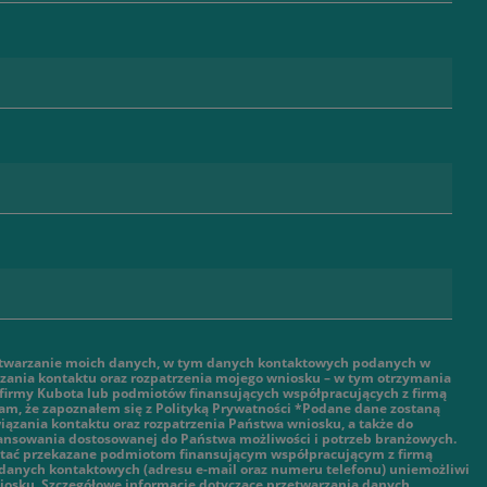
twarzanie moich danych, w tym danych kontaktowych podanych w
ązania kontaktu oraz rozpatrzenia mojego wniosku – w tym otrzymania
 firmy Kubota lub podmiotów finansujących współpracujących z firmą
am, że zapoznałem się z Polityką Prywatności *Podane dane zostaną
ązania kontaktu oraz rozpatrzenia Państwa wniosku, a także do
nansowania dostosowanej do Państwa możliwości i potrzeb branżowych.
tać przekazane podmiotom finansującym współpracującym z firmą
danych kontaktowych (adresu e-mail oraz numeru telefonu) uniemożliwi
iosku. Szczegółowe informacje dotyczące przetwarzania danych