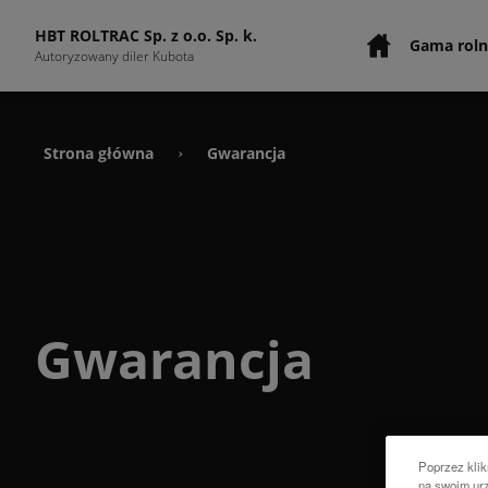
HBT ROLTRAC Sp. z o.o. Sp. k.
Gama roln
Autoryzowany diler Kubota
Strona główna
Gwarancja
›
Gwarancja
Poprzez klik
na swoim urz