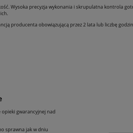
kość. Wysoka precyzja wykonania i skrupulatna kontrola 
ich.
ją producenta obowiązującą przez 2 lata lub liczbę godzin p
e
opieki gwarancyjnej nad
mo sprawna jak w dniu