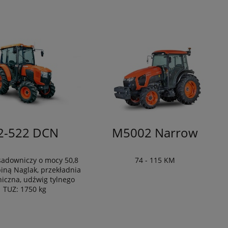
2-522 DCN
M5002 Narrow
sadowniczy o mocy 50,8
74 - 115 KM
iną Naglak, przekładnia
iczna, udźwig tylnego
TUZ: 1750 kg