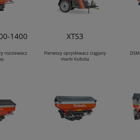
00-1400
XTS3
zy rozsiewacz
Pierwszy opryskiwacz ciągany
DSM 
y.
marki Kubota