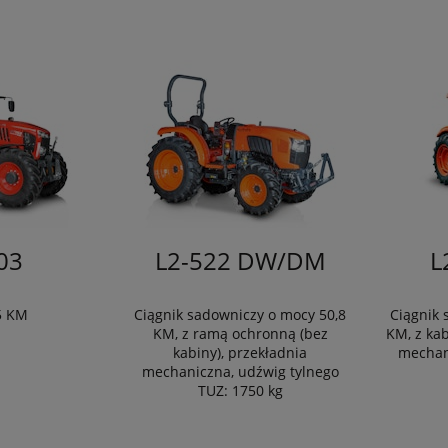
03
L2-522 DW/DM
L
5 KM
Ciągnik sadowniczy o mocy 50,8
Ciągnik 
KM, z ramą ochronną (bez
KM, z kab
kabiny), przekładnia
mechan
mechaniczna, udźwig tylnego
TUZ: 1750 kg