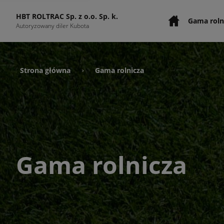
HBT ROLTRAC Sp. z o.o. Sp. k.
Gama roln
Autoryzowany diler Kubota
Strona główna
Gama rolnicza
›
Gama rolnicza