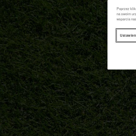
Poprzez klik
na swoim urz
wsparcia na
Ustawien