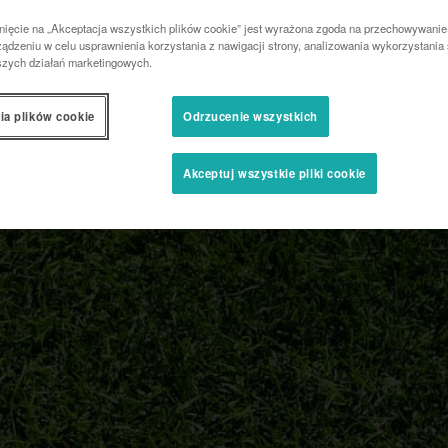
nięcie na „Akceptacja wszystkich plików cookie” jest wyrażona zgoda na przechowywanie
ądzeniu w celu usprawnienia korzystania z nawigacji strony, analizowania wykorzystania 
szych działań marketingowych.
ia plików cookie
Odrzucenie wszystkich
Akceptuj wszystkie pliki cookie