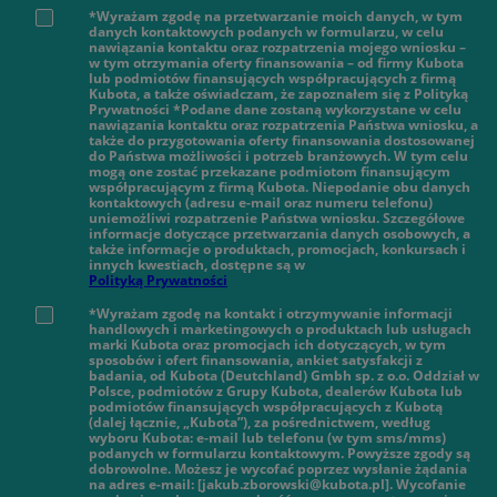
*Wyrażam zgodę na przetwarzanie moich danych, w tym
danych kontaktowych podanych w formularzu, w celu
nawiązania kontaktu oraz rozpatrzenia mojego wniosku –
w tym otrzymania oferty finansowania – od firmy Kubota
lub podmiotów finansujących współpracujących z firmą
Kubota, a także oświadczam, że zapoznałem się z Polityką
Prywatności *Podane dane zostaną wykorzystane w celu
nawiązania kontaktu oraz rozpatrzenia Państwa wniosku, a
także do przygotowania oferty finansowania dostosowanej
do Państwa możliwości i potrzeb branżowych. W tym celu
mogą one zostać przekazane podmiotom finansującym
współpracującym z firmą Kubota. Niepodanie obu danych
kontaktowych (adresu e-mail oraz numeru telefonu)
uniemożliwi rozpatrzenie Państwa wniosku. Szczegółowe
informacje dotyczące przetwarzania danych osobowych, a
także informacje o produktach, promocjach, konkursach i
innych kwestiach, dostępne są w
Polityką Prywatności
*Wyrażam zgodę na kontakt i otrzymywanie informacji
handlowych i marketingowych o produktach lub usługach
marki Kubota oraz promocjach ich dotyczących, w tym
sposobów i ofert finansowania, ankiet satysfakcji z
badania, od Kubota (Deutchland) Gmbh sp. z o.o. Oddział w
Polsce, podmiotów z Grupy Kubota, dealerów Kubota lub
podmiotów finansujących współpracujących z Kubotą
(dalej łącznie, „Kubota”), za pośrednictwem, według
wyboru Kubota: e-mail lub telefonu (w tym sms/mms)
podanych w formularzu kontaktowym. Powyższe zgody są
dobrowolne. Możesz je wycofać poprzez wysłanie żądania
na adres e-mail: [jakub.zborowski@kubota.pl]. Wycofanie