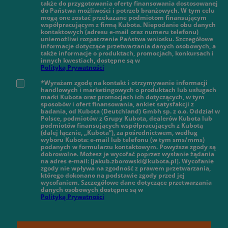
także do przygotowania oferty finansowania dostosowanej
do Państwa możliwości i potrzeb branżowych. W tym celu
mogą one zostać przekazane podmiotom finansującym
współpracującym z firmą Kubota. Niepodanie obu danych
kontaktowych (adresu e-mail oraz numeru telefonu)
uniemożliwi rozpatrzenie Państwa wniosku. Szczegółowe
informacje dotyczące przetwarzania danych osobowych, a
także informacje o produktach, promocjach, konkursach i
innych kwestiach, dostępne są w
Polityką Prywatności
*Wyrażam zgodę na kontakt i otrzymywanie informacji
handlowych i marketingowych o produktach lub usługach
marki Kubota oraz promocjach ich dotyczących, w tym
sposobów i ofert finansowania, ankiet satysfakcji z
badania, od Kubota (Deutchland) Gmbh sp. z o.o. Oddział w
Polsce, podmiotów z Grupy Kubota, dealerów Kubota lub
podmiotów finansujących współpracujących z Kubotą
(dalej łącznie, „Kubota”), za pośrednictwem, według
wyboru Kubota: e-mail lub telefonu (w tym sms/mms)
podanych w formularzu kontaktowym. Powyższe zgody są
dobrowolne. Możesz je wycofać poprzez wysłanie żądania
na adres e-mail: [jakub.zborowski@kubota.pl]. Wycofanie
zgody nie wpływa na zgodność z prawem przetwarzania,
którego dokonano na podstawie zgody przed jej
wycofaniem. Szczegółowe dane dotyczące przetwarzania
danych osobowych dostępne są w
Polityką Prywatności