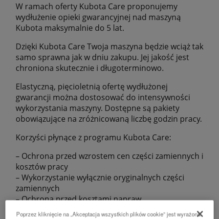
W ramach oferty Kubota Care proponujemy
wydłużenie opieki gwarancyjnej nad maszyną
Kubota maksymalnie do 5 lat.
Dzięki Kubota Care Twoja maszyna będzie wciąż tak
samo sprawna jak w dniu zakupu. Jej jakość jest
chroniona skutecznie i długoterminowo.
Elastyczną, pięcioletnią ofertę wydłużonej
gwarancji można dostosować do intensywności
wykorzystania maszyny. Dostępne są pakiety
obowiązujące na zróżnicowaną liczbę godzin pracy.
Korzyści płynące z programu Kubota Care:
– Ochrona przed wzrostem cen części zamiennych i
kosztów pracy
– Wykorzystanie wyłącznie oryginalnych części
zamiennych
– Ochrona przed kosztami napraw
– Kontakt z dilerem Kubota
Poprzez kliknięcie na „Akceptacja wszystkich plików cookie” jest wyrażona