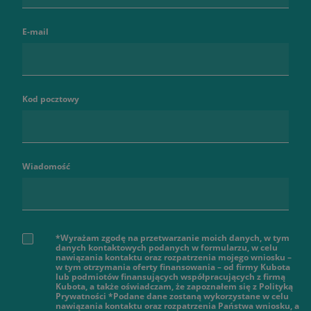
E-mail
Kod pocztowy
Wiadomość
*Wyrażam zgodę na przetwarzanie moich danych, w tym
danych kontaktowych podanych w formularzu, w celu
nawiązania kontaktu oraz rozpatrzenia mojego wniosku –
w tym otrzymania oferty finansowania – od firmy Kubota
lub podmiotów finansujących współpracujących z firmą
Kubota, a także oświadczam, że zapoznałem się z Polityką
Prywatności *Podane dane zostaną wykorzystane w celu
nawiązania kontaktu oraz rozpatrzenia Państwa wniosku, a