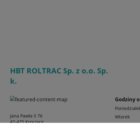
HBT ROLTRAC Sp. z o.o. Sp.
k.
Godziny o
Poniedziałe
Jana Pawła II 76
Wtorek
42-425 Kroczyce
Środa
Czwartek