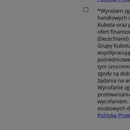
*Wyrażam zgo
handlowych i
Kubota oraz 
ofert finanso
(Deutchland)
Grupy Kubota
współpracując
pośrednictwe
tym sms/mms
zgody są dob
żądania na a
Wycofanie z
przetwarzani
wycofaniem. 
osobowych d
Polityką Pry