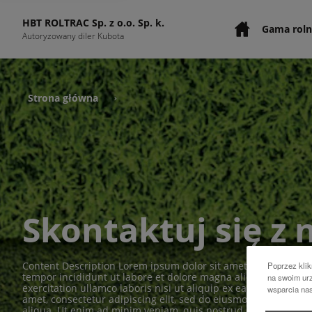
HBT ROLTRAC Sp. z o.o. Sp. k.
Gama roln
Autoryzowany diler Kubota
Strona główna
›
Skontaktuj się z
Content Description Lorem ipsum dolor sit amet, consectetur 
Poprzez klik
tempor incididunt ut labore et dolore magna aliqua. Ut enim
na swoim urz
exercitation ullamco laboris nisi ut aliquip ex ea commodo c
wsparcia na
amet, consectetur adipiscing elit, sed do eiusmod tempor inc
aliqua. Ut enim ad minim veniam, quis nostrud exercitation ull