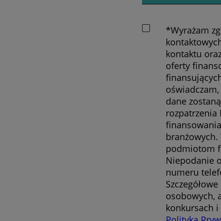
*Wyrażam zgo
kontaktowych
kontaktu ora
oferty finan
finansującyc
oświadczam, 
dane zostaną
rozpatrzenia
finansowania
branżowych. 
podmiotom fi
Niepodanie o
numeru telef
Szczegółowe 
osobowych, a
konkursach i
Polityką Pry