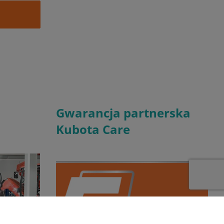
Gwarancja partnerska
Kubota Care