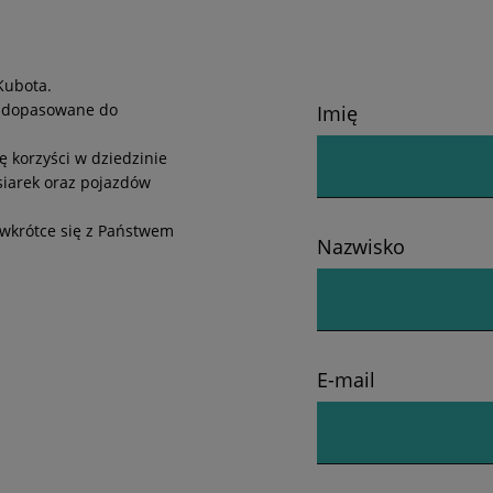
Kubota.
i dopasowane do
Imię
ę korzyści w dziedzinie
siarek oraz pojazdów
 wkrótce się z Państwem
Nazwisko
E-mail