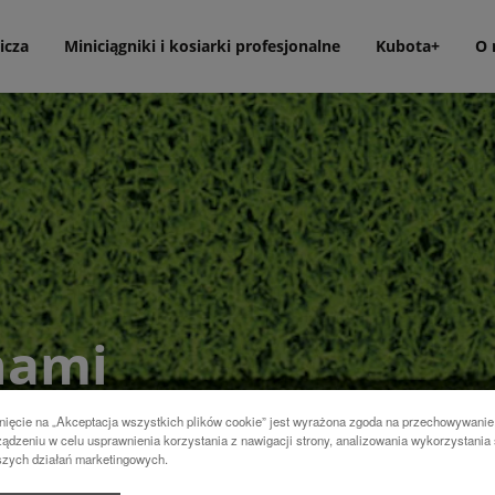
icza
Miniciągniki i kosiarki profesjonalne
Kubota+
O 
 nami
adipiscing elit, sed do eiusmod
nięcie na „Akceptacja wszystkich plików cookie” jest wyrażona zgoda na przechowywanie
 ad minim veniam, quis nostrud
ądzeniu w celu usprawnienia korzystania z nawigacji strony, analizowania wykorzystania 
onsequat. Lorem ipsum dolor sit
szych działań marketingowych.
ididunt ut labore et dolore magna
amco laboris nisi ut aliquip ex