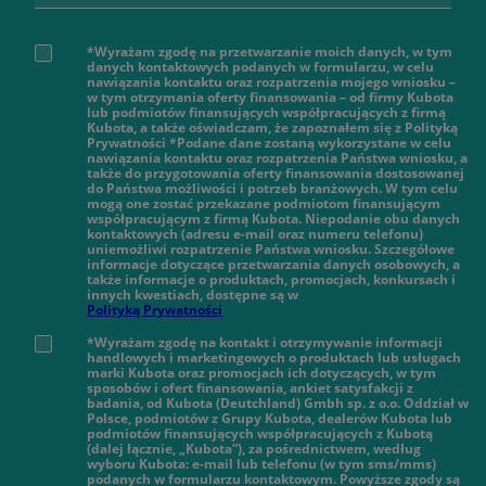
*Wyrażam zgodę na przetwarzanie moich danych, w tym
danych kontaktowych podanych w formularzu, w celu
nawiązania kontaktu oraz rozpatrzenia mojego wniosku –
w tym otrzymania oferty finansowania – od firmy Kubota
lub podmiotów finansujących współpracujących z firmą
Kubota, a także oświadczam, że zapoznałem się z Polityką
Prywatności *Podane dane zostaną wykorzystane w celu
nawiązania kontaktu oraz rozpatrzenia Państwa wniosku, a
także do przygotowania oferty finansowania dostosowanej
do Państwa możliwości i potrzeb branżowych. W tym celu
mogą one zostać przekazane podmiotom finansującym
współpracującym z firmą Kubota. Niepodanie obu danych
kontaktowych (adresu e-mail oraz numeru telefonu)
uniemożliwi rozpatrzenie Państwa wniosku. Szczegółowe
informacje dotyczące przetwarzania danych osobowych, a
także informacje o produktach, promocjach, konkursach i
innych kwestiach, dostępne są w
Polityką Prywatności
*Wyrażam zgodę na kontakt i otrzymywanie informacji
handlowych i marketingowych o produktach lub usługach
marki Kubota oraz promocjach ich dotyczących, w tym
sposobów i ofert finansowania, ankiet satysfakcji z
badania, od Kubota (Deutchland) Gmbh sp. z o.o. Oddział w
Polsce, podmiotów z Grupy Kubota, dealerów Kubota lub
podmiotów finansujących współpracujących z Kubotą
(dalej łącznie, „Kubota”), za pośrednictwem, według
wyboru Kubota: e-mail lub telefonu (w tym sms/mms)
podanych w formularzu kontaktowym. Powyższe zgody są