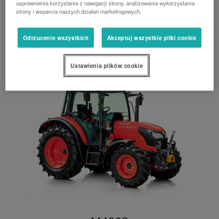
usprawnienia korzystania z nawigacji strony, analizowania wykorzystania
Ciągnik sadowniczy o mocy 50,8 KM, z kabiną
strony i wsparcia naszych działań marketingowych.
Naglak, przekładnia mechaniczna, udźwig tylnego
TUZ: 1750 kg
Odrzucenie wszystkich
Akceptuj wszystkie pliki cookie
Ustawienia plików cookie