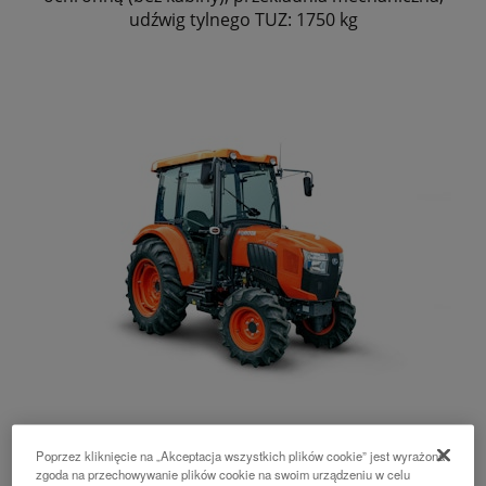
udźwig tylnego TUZ: 1750 kg
L2-522 DCN
Poprzez kliknięcie na „Akceptacja wszystkich plików cookie” jest wyrażona
zgoda na przechowywanie plików cookie na swoim urządzeniu w celu