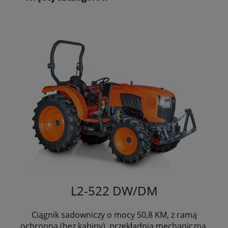
L2-522 DW/DM
Ciągnik sadowniczy o mocy 50,8 KM, z ramą
ochronną (bez kabiny), przekładnia mechaniczna,