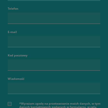
Telefon
E-mail
Kod pocztowy
Wiadomość
*Wyrażam zgodę na przetwarzanie moich danych, w tym
danych kontaktowych podanych w formularzu, w celu