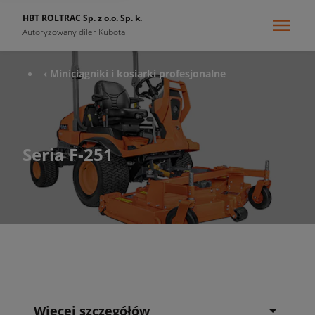
HBT ROLTRAC Sp. z o.o. Sp. k.
Autoryzowany diler Kubota
‹ Miniciągniki i kosiarki profesjonalne
Seria F-251
Więcej szczegółów