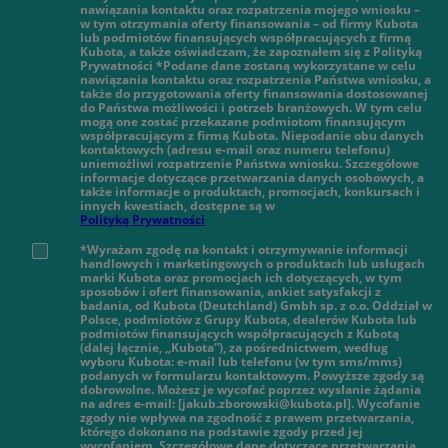
nawiązania kontaktu oraz rozpatrzenia mojego wniosku –
w tym otrzymania oferty finansowania – od firmy Kubota
lub podmiotów finansujących współpracujących z firmą
Kubota, a także oświadczam, że zapoznałem się z Polityką
Prywatności *Podane dane zostaną wykorzystane w celu
nawiązania kontaktu oraz rozpatrzenia Państwa wniosku, a
także do przygotowania oferty finansowania dostosowanej
do Państwa możliwości i potrzeb branżowych. W tym celu
mogą one zostać przekazane podmiotom finansującym
współpracującym z firmą Kubota. Niepodanie obu danych
kontaktowych (adresu e-mail oraz numeru telefonu)
uniemożliwi rozpatrzenie Państwa wniosku. Szczegółowe
informacje dotyczące przetwarzania danych osobowych, a
także informacje o produktach, promocjach, konkursach i
innych kwestiach, dostępne są w
Polityką Prywatności
*Wyrażam zgodę na kontakt i otrzymywanie informacji
handlowych i marketingowych o produktach lub usługach
marki Kubota oraz promocjach ich dotyczących, w tym
sposobów i ofert finansowania, ankiet satysfakcji z
badania, od Kubota (Deutchland) Gmbh sp. z o.o. Oddział w
Polsce, podmiotów z Grupy Kubota, dealerów Kubota lub
podmiotów finansujących współpracujących z Kubotą
(dalej łącznie, „Kubota”), za pośrednictwem, według
wyboru Kubota: e-mail lub telefonu (w tym sms/mms)
podanych w formularzu kontaktowym. Powyższe zgody są
dobrowolne. Możesz je wycofać poprzez wysłanie żądania
na adres e-mail: [jakub.zborowski@kubota.pl]. Wycofanie
zgody nie wpływa na zgodność z prawem przetwarzania,
którego dokonano na podstawie zgody przed jej
wycofaniem. Szczegółowe dane dotyczące przetwarzania