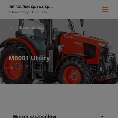
HBT ROLTRAC Sp. z o.o. Sp. k.
Autoryzowany diler Kubota
‹ Gama rolnicza
M6001 Utility
Więcej szczegółów