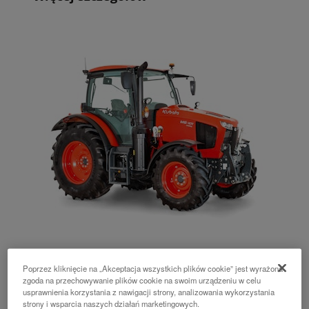
M6001 Utility
Poprzez kliknięcie na „Akceptacja wszystkich plików cookie” jest wyrażona
zgoda na przechowywanie plików cookie na swoim urządzeniu w celu
104 - 143 KM
usprawnienia korzystania z nawigacji strony, analizowania wykorzystania
strony i wsparcia naszych działań marketingowych.