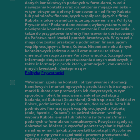
danych kontaktowych podanych w formularzu, w celu
nawiązania kontaktu oraz rozpatrzenia mojego wniosku –
w tym otrzymania oferty finansowania – od firmy Kubota
lub podmiotów finansujących współpracujących z firmą
Kubota, a także oświadczam, że zapoznałem się z Polityką
Prywatności *Podane dane zostaną wykorzystane w celu
nawiązania kontaktu oraz rozpatrzenia Państwa wniosku, a
także do przygotowania oferty finansowania dostosowanej
do Państwa możliwości i potrzeb branżowych. W tym celu
mogą one zostać przekazane podmiotom finansującym
współpracującym z firmą Kubota. Niepodanie obu danych
kontaktowych (adresu e-mail oraz numeru telefonu)
uniemożliwi rozpatrzenie Państwa wniosku. Szczegółowe
informacje dotyczące przetwarzania danych osobowych, a
także informacje o produktach, promocjach, konkursach i
innych kwestiach, dostępne są w
Polityką Prywatności
*Wyrażam zgodę na kontakt i otrzymywanie informacji
handlowych i marketingowych o produktach lub usługach
marki Kubota oraz promocjach ich dotyczących, w tym
sposobów i ofert finansowania, ankiet satysfakcji z
badania, od Kubota (Deutchland) Gmbh sp. z o.o. Oddział w
Polsce, podmiotów z Grupy Kubota, dealerów Kubota lub
podmiotów finansujących współpracujących z Kubotą
(dalej łącznie, „Kubota”), za pośrednictwem, według
wyboru Kubota: e-mail lub telefonu (w tym sms/mms)
podanych w formularzu kontaktowym. Powyższe zgody są
dobrowolne. Możesz je wycofać poprzez wysłanie żądania
na adres e-mail: [jakub.zborowski@kubota.pl]. Wycofanie
zgody nie wpływa na zgodność z prawem przetwarzania,
którego dokonano na podstawie zgody przed jej