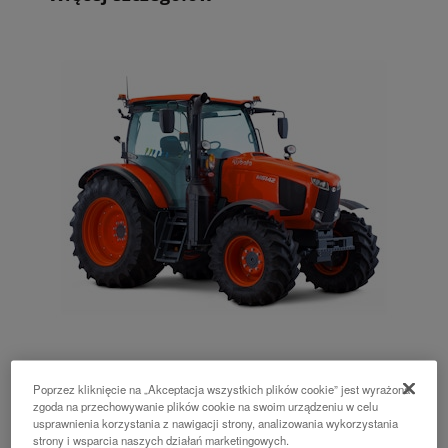
M6002
Poprzez kliknięcie na „Akceptacja wszystkich plików cookie” jest wyrażona
zgoda na przechowywanie plików cookie na swoim urządzeniu w celu
123 - 163 KM
usprawnienia korzystania z nawigacji strony, analizowania wykorzystania
strony i wsparcia naszych działań marketingowych.