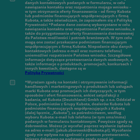
danych kontaktowych podanych w formularzu, w celu
nawiązania kontaktu oraz rozpatrzenia mojego wniosku –
w tym otrzymania oferty finansowania – od firmy Kubota
lub podmiotów finansujących współpracujących z firmą
Kubota, a także oświadczam, że zapoznałem się z Polityką
Prywatności *Podane dane zostaną wykorzystane w celu
nawiązania kontaktu oraz rozpatrzenia Państwa wniosku, a
także do przygotowania oferty finansowania dostosowanej
do Państwa możliwości i potrzeb branżowych. W tym celu
mogą one zostać przekazane podmiotom finansującym
współpracującym z firmą Kubota. Niepodanie obu danych
kontaktowych (adresu e-mail oraz numeru telefonu)
uniemożliwi rozpatrzenie Państwa wniosku. Szczegółowe
informacje dotyczące przetwarzania danych osobowych, a
także informacje o produktach, promocjach, konkursach i
innych kwestiach, dostępne są w
Polityką Prywatności
*Wyrażam zgodę na kontakt i otrzymywanie informacji
handlowych i marketingowych o produktach lub usługach
marki Kubota oraz promocjach ich dotyczących, w tym
sposobów i ofert finansowania, ankiet satysfakcji z
badania, od Kubota (Deutchland) Gmbh sp. z o.o. Oddział w
Polsce, podmiotów z Grupy Kubota, dealerów Kubota lub
podmiotów finansujących współpracujących z Kubotą
(dalej łącznie, „Kubota”), za pośrednictwem, według
wyboru Kubota: e-mail lub telefonu (w tym sms/mms)
podanych w formularzu kontaktowym. Powyższe zgody są
dobrowolne. Możesz je wycofać poprzez wysłanie żądania
na adres e-mail: [jakub.zborowski@kubota.pl]. Wycofanie
zgody nie wpływa na zgodność z prawem przetwarzania,
którego dokonano na podstawie zgody przed jej