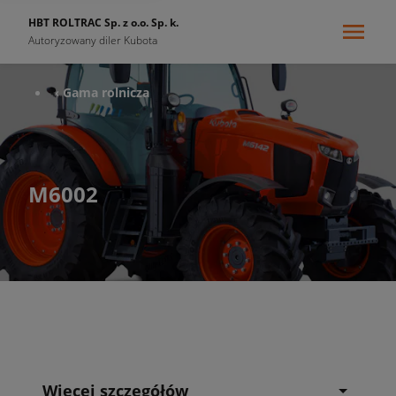
HBT ROLTRAC Sp. z o.o. Sp. k.
Autoryzowany diler Kubota
‹ Gama rolnicza
M6002
Więcej szczegółów