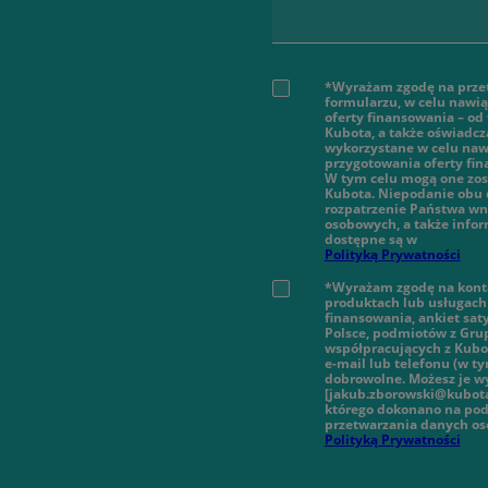
*Wyrażam zgodę na prze
formularzu, w celu nawi
oferty finansowania – od
Kubota, a także oświadcz
wykorzystane w celu nawi
przygotowania oferty fi
W tym celu mogą one zos
Kubota. Niepodanie obu 
rozpatrzenie Państwa wn
osobowych, a także infor
dostępne są w
Polityką Prywatności
*Wyrażam zgodę na konta
produktach lub usługach 
finansowania, ankiet sat
Polsce, podmiotów z Gru
współpracujących z Kubot
e-mail lub telefonu (w 
dobrowolne. Możesz je wy
[jakub.zborowski@kubota
którego dokonano na pod
przetwarzania danych o
Polityką Prywatności