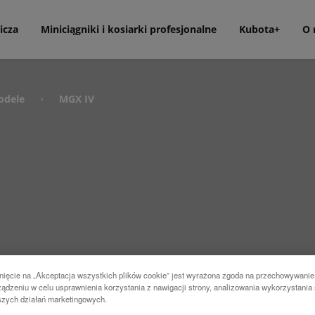
icza
Miniciągniki i kosiarki profesjonalne
Kubota+
O 
odele
MGX IV
›
nięcie na „Akceptacja wszystkich plików cookie” jest wyrażona zgoda na przechowywanie
ądzeniu w celu usprawnienia korzystania z nawigacji strony, analizowania wykorzystania 
szych działań marketingowych.