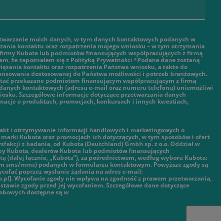
twarzanie moich danych, w tym danych kontaktowych podanych w
ązania kontaktu oraz rozpatrzenia mojego wniosku – w tym otrzymania
 firmy Kubota lub podmiotów finansujących współpracujących z firmą
am, że zapoznałem się z Polityką Prywatności *Podane dane zostaną
ązania kontaktu oraz rozpatrzenia Państwa wniosku, a także do
nansowania dostosowanej do Państwa możliwości i potrzeb branżowych.
tać przekazane podmiotom finansującym współpracującym z firmą
danych kontaktowych (adresu e-mail oraz numeru telefonu) uniemożliwi
iosku. Szczegółowe informacje dotyczące przetwarzania danych
macje o produktach, promocjach, konkursach i innych kwestiach,
kt i otrzymywanie informacji handlowych i marketingowych o
marki Kubota oraz promocjach ich dotyczących, w tym sposobów i ofert
ysfakcji z badania, od Kubota (Deutchland) Gmbh sp. z o.o. Oddział w
py Kubota, dealerów Kubota lub podmiotów finansujących
ą (dalej łącznie, „Kubota”), za pośrednictwem, według wyboru Kubota:
tym sms/mms) podanych w formularzu kontaktowym. Powyższe zgody są
cofać poprzez wysłanie żądania na adres e-mail:
.pl]. Wycofanie zgody nie wpływa na zgodność z prawem przetwarzania,
stawie zgody przed jej wycofaniem. Szczegółowe dane dotyczące
sobowych dostępne są w