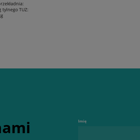
rzekładnia:
g tylnego TUZ:
kg
 nami
Imię