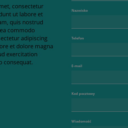
met, consectetur
Nazwisko
dunt ut labore et
am, quis nostrud
 ex ea commodo
ectetur adipiscing
Telefon
bore et dolore magna
d exercitation
do consequat.
E-mail
Kod pocztowy
Wiadomość