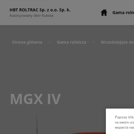
HBT ROLTRAC Sp. z o.o. Sp. k.
Gama roln
Autoryzowany diler Kubota
Strona główna
Gama rolnicza
Wcześniejsze m
›
›
MGX IV
Poprzez klik
na swoim urz
wsparcia na