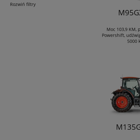
Rozwiń filtry
M95GX
Moc 103,9 KM, p
Powershift, udźwi
5000 
M135G