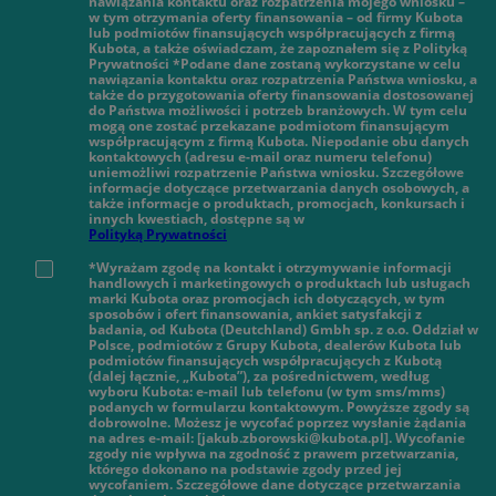
nawiązania kontaktu oraz rozpatrzenia mojego wniosku –
w tym otrzymania oferty finansowania – od firmy Kubota
lub podmiotów finansujących współpracujących z firmą
Kubota, a także oświadczam, że zapoznałem się z Polityką
Prywatności *Podane dane zostaną wykorzystane w celu
nawiązania kontaktu oraz rozpatrzenia Państwa wniosku, a
także do przygotowania oferty finansowania dostosowanej
do Państwa możliwości i potrzeb branżowych. W tym celu
mogą one zostać przekazane podmiotom finansującym
współpracującym z firmą Kubota. Niepodanie obu danych
kontaktowych (adresu e-mail oraz numeru telefonu)
uniemożliwi rozpatrzenie Państwa wniosku. Szczegółowe
informacje dotyczące przetwarzania danych osobowych, a
także informacje o produktach, promocjach, konkursach i
innych kwestiach, dostępne są w
Polityką Prywatności
*Wyrażam zgodę na kontakt i otrzymywanie informacji
handlowych i marketingowych o produktach lub usługach
marki Kubota oraz promocjach ich dotyczących, w tym
sposobów i ofert finansowania, ankiet satysfakcji z
badania, od Kubota (Deutchland) Gmbh sp. z o.o. Oddział w
Polsce, podmiotów z Grupy Kubota, dealerów Kubota lub
podmiotów finansujących współpracujących z Kubotą
(dalej łącznie, „Kubota”), za pośrednictwem, według
wyboru Kubota: e-mail lub telefonu (w tym sms/mms)
podanych w formularzu kontaktowym. Powyższe zgody są
dobrowolne. Możesz je wycofać poprzez wysłanie żądania
na adres e-mail: [jakub.zborowski@kubota.pl]. Wycofanie
zgody nie wpływa na zgodność z prawem przetwarzania,
którego dokonano na podstawie zgody przed jej
wycofaniem. Szczegółowe dane dotyczące przetwarzania