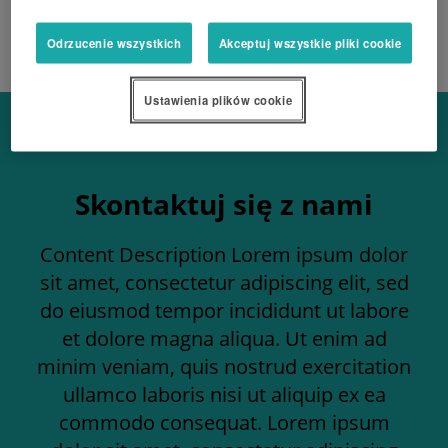
utrzymaniu ich pełnej sprawności.
Odrzucenie wszystkich
Akceptuj wszystkie pliki cookie
Ustawienia plików cookie
Skontaktuj się z nami
Content Description Lorem ipsum dolor
sit amet, consectetur adipiscing elit, sed
do eiusmod tempor incididunt ut labore
et dolore magna aliqua. Ut enim ad
minim veniam, quis nostrud exercitation
ullamco laboris nisi ut aliquip ex ea
commodo consequat. Lorem ipsum