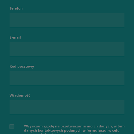
Telefon
E-mail
Kod pocztowy
Wiadomość
*Wyrażam zgodę na przetwarzanie moich danych, w tym
danych kontaktowych podanych w formularzu, w celu